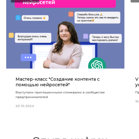
Мастер-класс "Создание контента с
V
помощью нейросетей"
у
Выступали приглашенными спикерами в сообществе
Пр
предпринимателей
16
20.10.2024